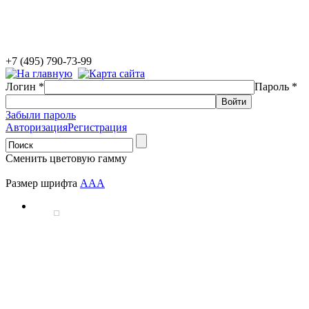
+7 (495) 790-73-99
Логин
*
Пароль
*
Забыли пароль
Авторизация
Регистрация
Сменить цветовую гамму
Размер шрифта
A
A
A
В рамках государственных программ АНО НМ
разработка, запуск и сопровождение информац
практик дополнительного образования детей, 
школьников, мониторинга мероприятий по созданию у
инвалидов объектов и услуг в сфере образования. Вс
находятся в открытом доступе и адресованы широкому 
Подробнее