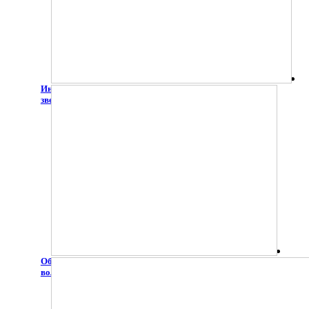
Инклюзивный творческий фестиваль молодёжи "Зажги
звезду добра"
Образовательный интенсив для инклюзивных
волонтёров "Добро в наших руках"