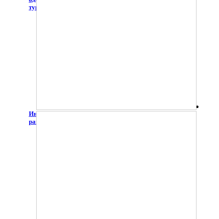
туризму «Мир в твоих руках»
Интерактивный интенсив "Равные возможности -
равные права"