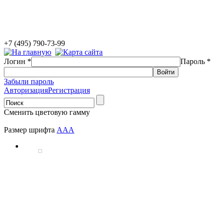
+7 (495) 790-73-99
Логин
*
Пароль
*
Забыли пароль
Авторизация
Регистрация
Сменить цветовую гамму
Размер шрифта
A
A
A
В рамках государственных программ АНО НМ
разработка, запуск и сопровождение информац
практик дополнительного образования детей, 
школьников, мониторинга мероприятий по созданию у
инвалидов объектов и услуг в сфере образования. Вс
находятся в открытом доступе и адресованы широкому 
Подробнее