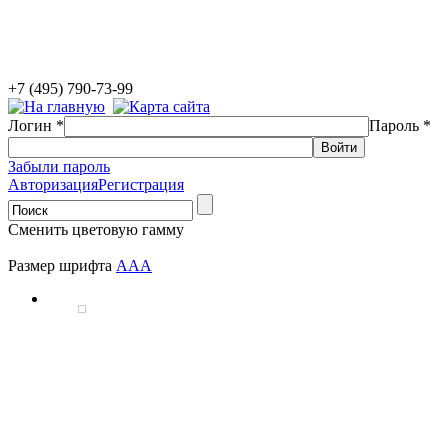
+7 (495) 790-73-99
Логин
*
Пароль
*
Забыли пароль
Авторизация
Регистрация
Сменить цветовую гамму
Размер шрифта
A
A
A
В рамках государственных программ АНО НМ
разработка, запуск и сопровождение информац
практик дополнительного образования детей, 
школьников, мониторинга мероприятий по созданию у
инвалидов объектов и услуг в сфере образования. Вс
находятся в открытом доступе и адресованы широкому 
Подробнее