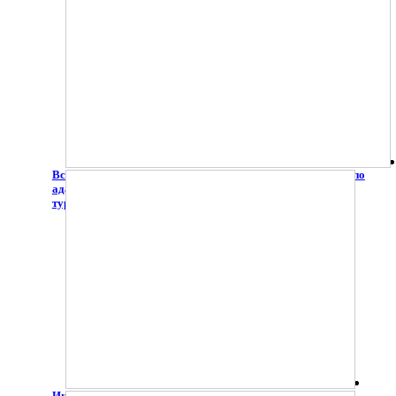
Всероссийский онлайн-фестиваль студенческих проектов по
адаптивной двигательной рекреации и инклюзивному
туризму «Мир в твоих руках»
Интерактивный интенсив "Равные возможности -