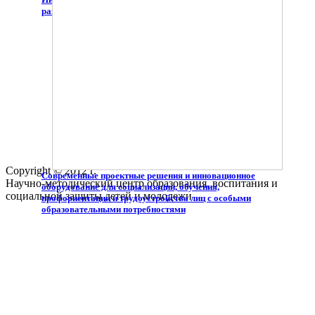
равные права"
Copyright © 2012 г.
Современные проектные решения и инновационное
Научно-методический центр образования, воспитания и
оборудование для социализации, обучения,
социальной защиты детей и молодежи
профориентации и трудоустройства лиц с особыми
образовательными потребностями