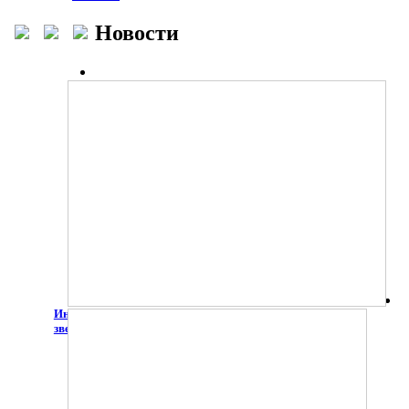
Новости
Инклюзивный творческий фестиваль молодёжи "Зажги
звезду добра"