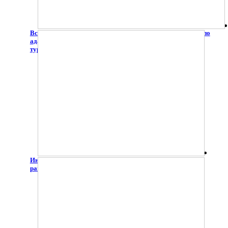
Всероссийский онлайн-фестиваль студенческих проектов по
адаптивной двигательной рекреации и инклюзивному
туризму «Мир в твоих руках»
Интерактивный интенсив "Равные возможности -
равные права"