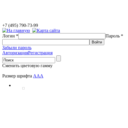
+7 (495) 790-73-99
Логин
*
Пароль
*
Забыли пароль
Авторизация
Регистрация
Сменить цветовую гамму
Размер шрифта
A
A
A
В рамках государственных программ АНО НМ
разработка, запуск и сопровождение информац
практик дополнительного образования детей, 
школьников, мониторинга мероприятий по созданию у
инвалидов объектов и услуг в сфере образования. Вс
находятся в открытом доступе и адресованы широкому 
Подробнее