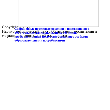
Copyright © 2012 г.
Современные проектные решения и инновационное
Научно-методический центр образования, воспитания и
оборудование для социализации, обучения,
социальной защиты детей и молодежи
профориентации и трудоустройства лиц с особыми
образовательными потребностями